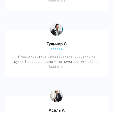
балаларға да зиянсыз деді. Қазір бәрі таза. Ұнады,
Read more
рахмет!
Свяжитесь с нами
Гульнар С
⭐️⭐️⭐️⭐️⭐️ 5
У нас в квартире были тараканы, особенно на
кухне. Пробовали сами — не помогало. Эти ребята
всё сделали за один раз! Очень вежливый
Read more
Адрес:
специалист, оставил рекомендации. Советую!
г. Астана, ул Потанина 9, БЦ "Азамат"
Номер телефона:
+7 (707) 166 97 80
написать в WhatsApp
Асель А