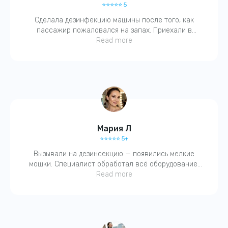
⭐️⭐️⭐️⭐️⭐️ 5
Сделала дезинфекцию машины после того, как
График работы:
пассажир пожаловался на запах. Приехали в
Ежедневно 24/7
течение часа, выдали справку, всё чётко. Запах
Read more
ушёл, чувствуется чистота!
Мария Л
⭐️⭐️⭐️⭐️⭐️ 5+
Вызывали на дезинсекцию — появились мелкие
мошки. Специалист обработал всё оборудование,
вентиляцию. На следующий день — чисто. Спасибо,
Read more
быстро и без паники.