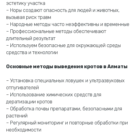
эстетику участка
– Норы создают опасность для людей и животных,
вызывая риск травм
Дезинфекция
– Народные методы часто неэффективны и временные
– Профессиональные методы обеспечивают
в Астане
длительный результат
– Используем безопасные для окружающей среды
Закажите
средства и технологии
дезинфекцию прямо
сейчас
— выезд
Основные методы выведения кротов в Алматы
специалиста,
консультация и полная
обработка с гарантией
– Установка специальных ловушек и ультразвуковых
результата.
отпугивателей
– Использование химических средств для
дератизации кротов
Свяжитесь с нами по телефону или в WhatsApp
– Обработка почвы препаратами, безопасными для
растений
+7 (707) 166 97 80
WhatsApp
– Регулярный мониторинг и повторные обработки при
необходимости