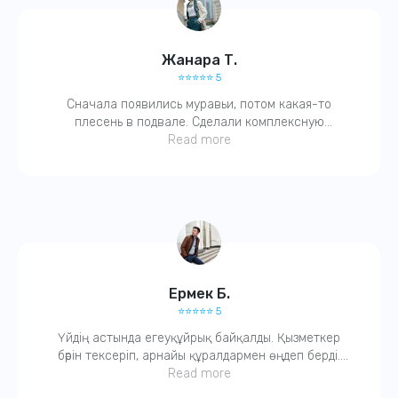
Жанара Т.
⭐️⭐️⭐️⭐️⭐️ 5
Сначала появились муравьи, потом какая-то
плесень в подвале. Сделали комплексную
обработку. Через пару дней — всё исчезло! Очень
Read more
благодарна, ещё и гарантию дали.
Ермек Б.
⭐️⭐️⭐️⭐️⭐️ 5
Үйдің астында егеуқұйрық байқалды. Қызметкер
бәрін тексеріп, арнайы құралдармен өңдеп берді.
Қазір тыныш. Компанияға сенім бар.
Read more