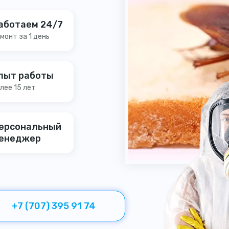
аботаем 24/7
монт за 1 день
пыт работы
лее 15 лет
ерсональный
енеджер
+7 (707) 395 91 74