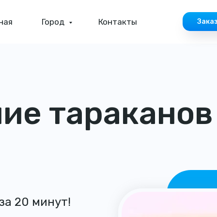
ная
Город
Контакты
Зака
ие тараканов
за 20 минут!