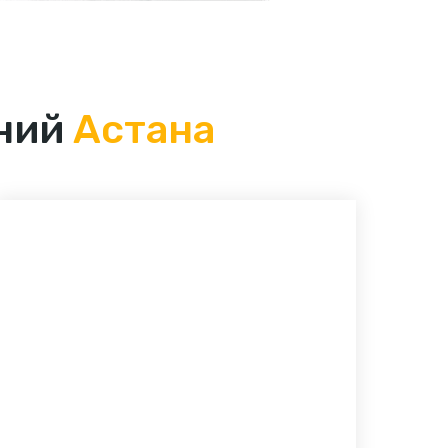
ений
Астана