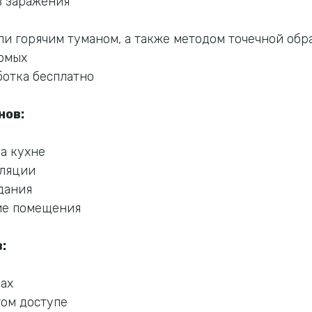
в заражения
и горячим туманом, а также методом точечной обр
комых
ботка бесплатно
нов:
а кухне
иляции
дания
ие помещения
:
ах
том доступе