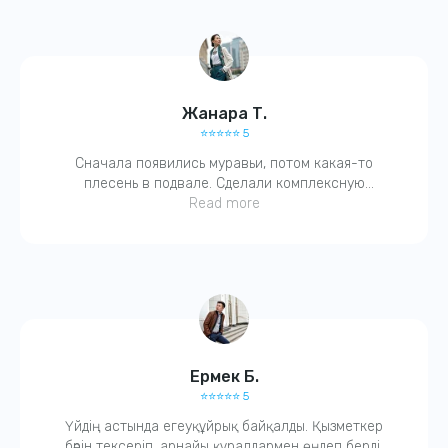
Жанара Т.
⭐️⭐️⭐️⭐️⭐️ 5
Сначала появились муравьи, потом какая-то
плесень в подвале. Сделали комплексную
обработку. Через пару дней — всё исчезло! Очень
Read more
благодарна, ещё и гарантию дали.
Ермек Б.
⭐️⭐️⭐️⭐️⭐️ 5
Үйдің астында егеуқұйрық байқалды. Қызметкер
бәрін тексеріп, арнайы құралдармен өңдеп берді.