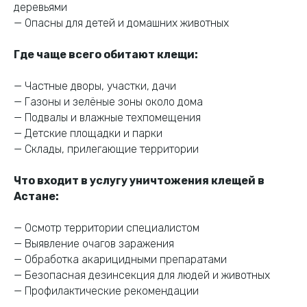
деревьями
— Опасны для детей и домашних животных
Где чаще всего обитают клещи:
Дезинфекция
— Частные дворы, участки, дачи
в Астане
— Газоны и зелёные зоны около дома
— Подвалы и влажные техпомещения
— Детские площадки и парки
Закажите
дезинфекцию прямо
— Склады, прилегающие территории
сейчас
— выезд
специалиста,
Что входит в услугу уничтожения клещей в
консультация и полная
Астане:
обработка с гарантией
результата.
— Осмотр территории специалистом
— Выявление очагов заражения
— Обработка акарицидными препаратами
Свяжитесь с нами по телефону или в WhatsApp
— Безопасная дезинсекция для людей и животных
— Профилактические рекомендации
+7 (707) 166 97 80
WhatsApp