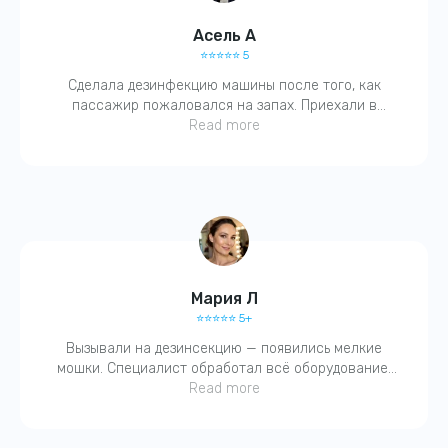
написать в WhatsApp
Асель А
⭐️⭐️⭐️⭐️⭐️ 5
График работы:
Сделала дезинфекцию машины после того, как
Ежедневно 24/7
пассажир пожаловался на запах. Приехали в
течение часа, выдали справку, всё чётко. Запах
Read more
ушёл, чувствуется чистота!
Мария Л
⭐️⭐️⭐️⭐️⭐️ 5+
Вызывали на дезинсекцию — появились мелкие
мошки. Специалист обработал всё оборудование,
вентиляцию. На следующий день — чисто. Спасибо,
Read more
быстро и без паники.