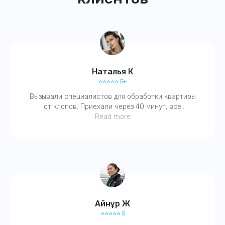
Наталья К
⭐️⭐️⭐️⭐️⭐️ 5+
Вызывали специалистов для обработки квартиры
от клопов. Приехали через 40 минут, всё
объяснили, обработали, запаха почти не было.
Read more
Получите
Через два дня — ни одного живого. Спасибо, очень
довольна!
скидку
15%
на услуги
при первом
обращении!
Айнұр Ж
⭐️⭐️⭐️⭐️⭐️ 5