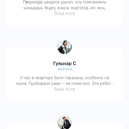
Пәтерімізде қандала шығып, осы компанияны
Свяжитесь с нами по телефону или в WhatsApp
шақырдық. Өңдеу жақсы жүргізілді, иіс жоқ,
балаларға да зиянсыз деді. Қазір бәрі таза. Ұнады,
Read more
Свяжитесь с нами
рахмет!
Гульнар С
⭐️⭐️⭐️⭐️⭐️ 5
У нас в квартире были тараканы, особенно на
кухне. Пробовали сами — не помогало. Эти ребята
Адрес:
всё сделали за один раз! Очень вежливый
Read more
г. Астана, ул Потанина 9, БЦ "Азамат"
специалист, оставил рекомендации. Советую!
Номер телефона:
+7 (707) 166 97 80