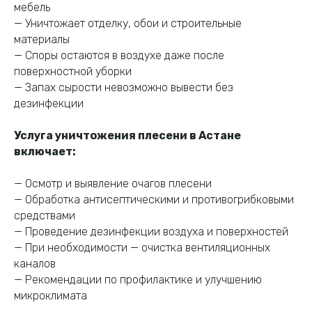
мебель
— Уничтожает отделку, обои и строительные
материалы
— Споры остаются в воздухе даже после
поверхностной уборки
— Запах сырости невозможно вывести без
дезинфекции
Услуга уничтожения плесени в Астане
включает:
— Осмотр и выявление очагов плесени
Дезинфекция
— Обработка антисептическими и противогрибковыми
средствами
в Астане
— Проведение дезинфекции воздуха и поверхностей
— При необходимости — очистка вентиляционных
Закажите
каналов
дезинфекцию прямо
сейчас
— выезд
— Рекомендации по профилактике и улучшению
специалиста,
микроклимата
консультация и полная