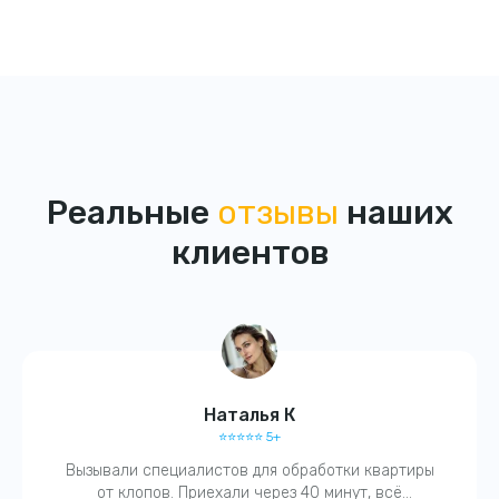
Реальные
отзывы
наших
клиентов
Наталья К
⭐️⭐️⭐️⭐️⭐️ 5+
Получите
Вызывали специалистов для обработки квартиры
скидку
15%
от клопов. Приехали через 40 минут, всё