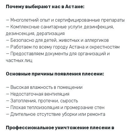
обработка с гарантией
Почему выбирают нас в Астане:
результата.
— Многолетний опыт и сертифицированные препараты
— Комплексные санитарные услуги: дезинфекция,
Свяжитесь с нами по телефону или в WhatsApp
дезинсекция, дератизация
— Безопасно для детей, животных и аллергиков
+7 (707) 166 97 80
WhatsApp
— Работаем по всему городу Астана и окрестностям
— Предоставляем документы для организаций и
частных лиц
Основные причины появления плесени:
— Высокая влажность в помещении
— Недостаточная вентиляция
— Затопления, протечки, сырость
— Плохая теплоизоляция и промерзание стен
— Длительное отсутствие уборки или ремонта
Профессиональное уничтожение плесени в