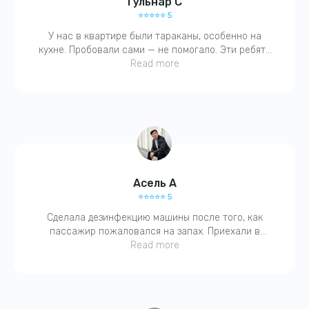
Гульнар С
Адрес:
⭐️⭐️⭐️⭐️⭐️ 5
г. Астана, ул Потанина 9, БЦ "Азамат"
У нас в квартире были тараканы, особенно на
кухне. Пробовали сами — не помогало. Эти ребята
всё сделали за один раз! Очень вежливый
Read more
специалист, оставил рекомендации. Советую!
Номер телефона:
+7 (707) 166 97 80
написать в WhatsApp
График работы:
Асель А
Ежедневно 24/7
⭐️⭐️⭐️⭐️⭐️ 5
Сделала дезинфекцию машины после того, как
пассажир пожаловался на запах. Приехали в
течение часа, выдали справку, всё чётко. Запах
Read more
ушёл, чувствуется чистота!