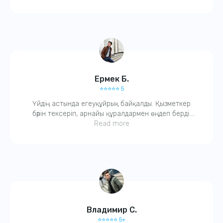
благодарна, ещё и гарантию дали.
Ермек Б.
⭐️⭐️⭐️⭐️⭐️ 5
Үйдің астында егеуқұйрық байқалды. Қызметкер
бәрін тексеріп, арнайы құралдармен өңдеп берді.
Қазір тыныш. Компанияға сенім бар.
Read more
Владимир С.
⭐️⭐️⭐️⭐️⭐️ 5+