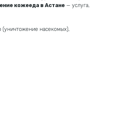
ение кожееда в Астане
— услуга,
 (уничтожение насекомых),