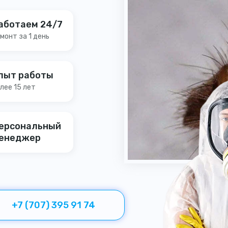
аботаем 24/7
монт за 1 день
пыт работы
лее 15 лет
ерсональный
енеджер
+7 (707) 395 91 74