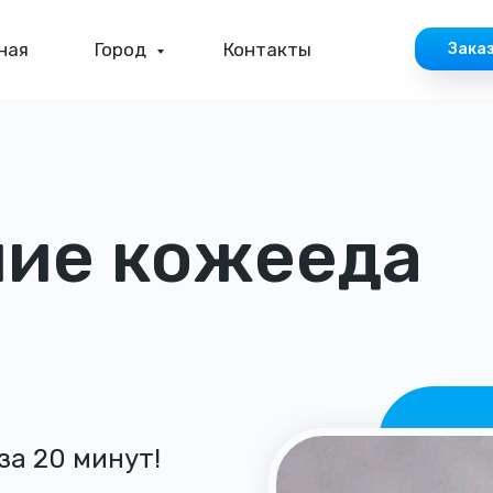
ная
Город
Контакты
Зака
ие кожееда
за 20 минут!