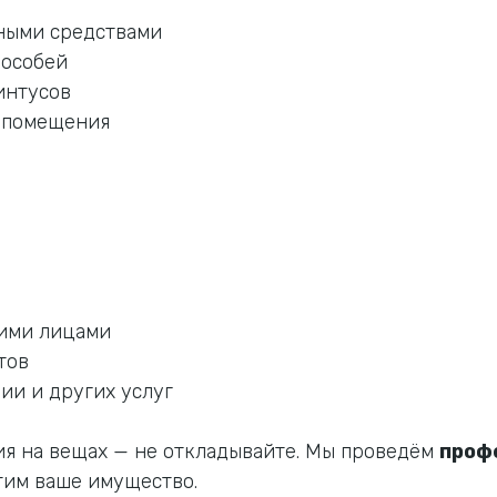
ными средствами
 особей
интусов
о помещения
кими лицами
тов
ии и других услуг
ия на вещах — не откладывайте. Мы проведём
проф
тим ваше имущество.