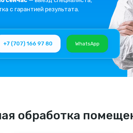
о сейчас
— выезд специалиста,
тка с гарантией результата.
+7 (707) 166 97 80
WhatsApp
ая обработка помещ