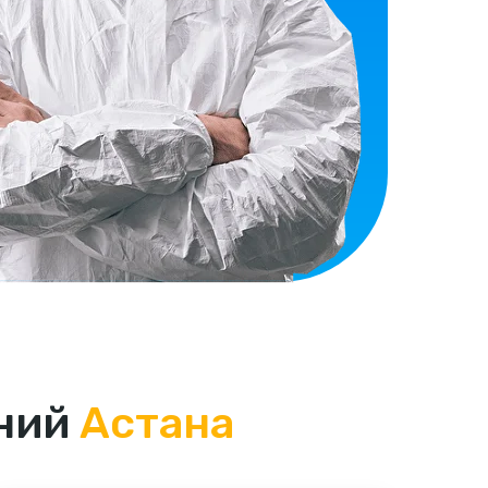
ений
Астана