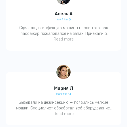
написать в WhatsApp
Асель А
⭐️⭐️⭐️⭐️⭐️ 5
График работы:
Сделала дезинфекцию машины после того, как
Ежедневно 24/7
пассажир пожаловался на запах. Приехали в
течение часа, выдали справку, всё чётко. Запах
Read more
ушёл, чувствуется чистота!
Мария Л
⭐️⭐️⭐️⭐️⭐️ 5+
Вызывали на дезинсекцию — появились мелкие
мошки. Специалист обработал всё оборудование,
вентиляцию. На следующий день — чисто. Спасибо,
Read more
быстро и без паники.