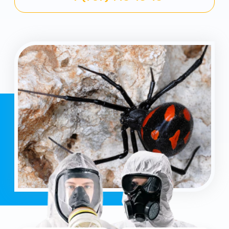
Уничтожение
Работаем 24/7
всех вредителей
результат за 1 день
Гарантия
Опыт работы
от 3 месяцев
более 15 лет