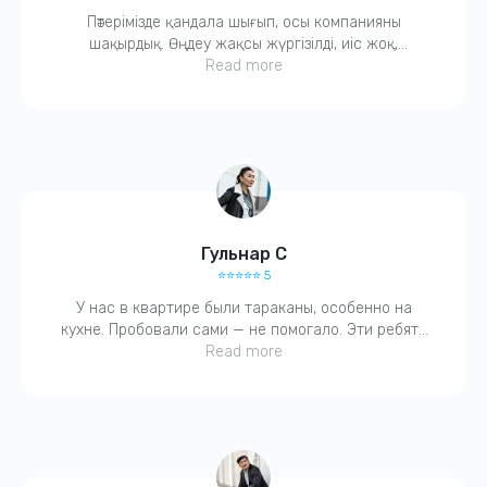
Пәтерімізде қандала шығып, осы компанияны
Свяжитесь с нами по телефону или в WhatsApp
шақырдық. Өңдеу жақсы жүргізілді, иіс жоқ,
балаларға да зиянсыз деді. Қазір бәрі таза. Ұнады,
Read more
Свяжитесь с нами
рахмет!
Гульнар С
⭐️⭐️⭐️⭐️⭐️ 5
У нас в квартире были тараканы, особенно на
кухне. Пробовали сами — не помогало. Эти ребята
Адрес:
всё сделали за один раз! Очень вежливый
Read more
Алматы, ул. Саина 18а
специалист, оставил рекомендации. Советую!
Номер телефона:
+7 (707) 143 43 43