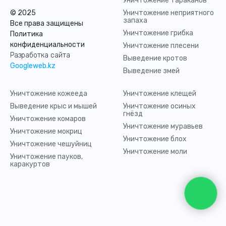
Уничтожение тараканов
© 2025
Уничтожение неприятного
запаха
Все права защищены
Уничтожение грибка
Политика
конфиденциальности
Уничтожение плесени
Разработка сайта
Выведение кротов
Googleweb.kz
Выведение змей
Уничтожение кожееда
Уничтожение клещей
Выведение крыс и мышей
Уничтожение осиных
гнёзд
Уничтожение комаров
Уничтожение муравьев
Уничтожение мокриц
Уничтожение блох
Уничтожение чешуйниц
Уничтожение моли
Уничтожение пауков,
каракуртов