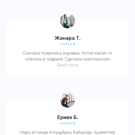
Жанара Т.
⭐️⭐️⭐️⭐️⭐️ 5
Сначала появились муравьи, потом какая-то
плесень в подвале. Сделали комплексную
обработку. Через пару дней — всё исчезло! Очень
Read more
благодарна, ещё и гарантию дали.
Ермек Б.
⭐️⭐️⭐️⭐️⭐️ 5
Үйдің астында егеуқұйрық байқалды. Қызметкер