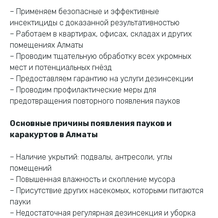
– Применяем безопасные и эффективные
инсектициды с доказанной результативностью
– Работаем в квартирах, офисах, складах и других
помещениях Алматы
– Проводим тщательную обработку всех укромных
Дезинфекция
мест и потенциальных гнёзд
в Алматы
– Предоставляем гарантию на услуги дезинсекции
– Проводим профилактические меры для
Закажите
предотвращения повторного появления пауков
дезинфекцию прямо
сейчас
— выезд
Основные причины появления пауков и
специалиста,
каракуртов в Алматы
консультация и полная
обработка с гарантией
результата.
– Наличие укрытий: подвалы, антресоли, углы
помещений
– Повышенная влажность и скопление мусора
Свяжитесь с нами по телефону или в WhatsApp
– Присутствие других насекомых, которыми питаются
пауки
+7 (707) 143 43 43
WhatsApp
– Недостаточная регулярная дезинсекция и уборка