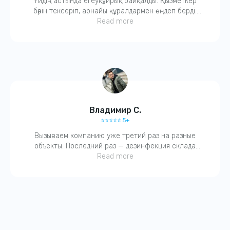
Үйдің астында егеуқұйрық байқалды. Қызметкер
бәрін тексеріп, арнайы құралдармен өңдеп берді.
Қазір тыныш. Компанияға сенім бар.
Read more
Владимир С.
⭐️⭐️⭐️⭐️⭐️ 5+
Вызываем компанию уже третий раз на разные
объекты. Последний раз — дезинфекция склада
после затопления. Работают четко, с актами. Без
Read more
бюрократии. Молодцы!