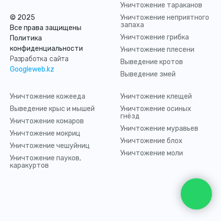
Уничтожение тараканов
© 2025
Уничтожение неприятного
запаха
Все права защищены
Уничтожение грибка
Политика
конфиденциальности
Уничтожение плесени
Разработка сайта
Выведение кротов
Googleweb.kz
Выведение змей
Уничтожение кожееда
Уничтожение клещей
Выведение крыс и мышей
Уничтожение осиных
гнёзд
Уничтожение комаров
Уничтожение муравьев
Уничтожение мокриц
Уничтожение блох
Уничтожение чешуйниц
Уничтожение моли
Уничтожение пауков,
каракуртов