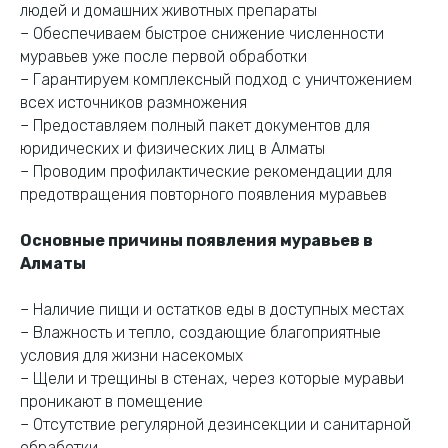
людей и домашних животных препараты
– Обеспечиваем быстрое снижение численности
муравьев уже после первой обработки
– Гарантируем комплексный подход с уничтожением
всех источников размножения
– Предоставляем полный пакет документов для
Дезинфекция
юридических и физических лиц в Алматы
в Алматы
– Проводим профилактические рекомендации для
предотвращения повторного появления муравьев
Закажите
дезинфекцию прямо
Основные причины появления муравьев в
сейчас
— выезд
Алматы
специалиста,
консультация и полная
обработка с гарантией
– Наличие пищи и остатков еды в доступных местах
результата.
– Влажность и тепло, создающие благоприятные
условия для жизни насекомых
– Щели и трещины в стенах, через которые муравьи
Свяжитесь с нами по телефону или в WhatsApp
проникают в помещение
– Отсутствие регулярной дезинсекции и санитарной
+7 (707) 143 43 43
WhatsApp
обработки