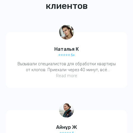
клиентов
Наталья К
⭐️⭐️⭐️⭐️⭐️ 5+
Вызывали специалистов для обработки квартиры
от клопов. Приехали через 40 минут, всё
объяснили, обработали, запаха почти не было.
Read more
Получите
Через два дня — ни одного живого. Спасибо, очень
скидку
15%
довольна!
на услуги
при первом
обращении!
Айнұр Ж