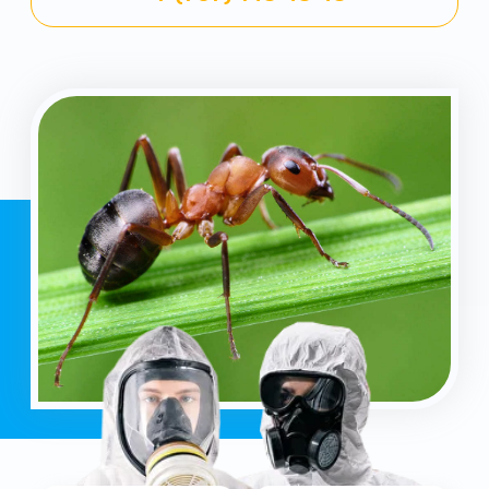
Уничтожение
Работаем 24/7
всех вредителей
результат за 1 день
Гарантия
Опыт работы
от 3 месяцев
более 15 лет