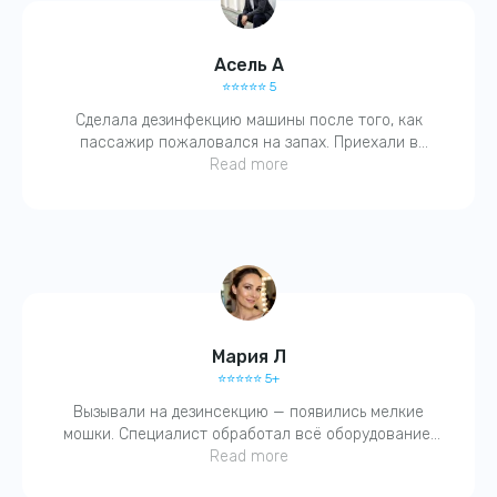
написать в WhatsApp
Асель А
⭐️⭐️⭐️⭐️⭐️ 5
График работы:
Сделала дезинфекцию машины после того, как
Ежедневно 24/7
пассажир пожаловался на запах. Приехали в
течение часа, выдали справку, всё чётко. Запах
Read more
ушёл, чувствуется чистота!
Мария Л
⭐️⭐️⭐️⭐️⭐️ 5+
Вызывали на дезинсекцию — появились мелкие
мошки. Специалист обработал всё оборудование,
вентиляцию. На следующий день — чисто. Спасибо,
Read more
быстро и без паники.