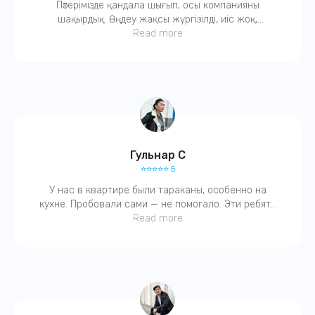
Пәтерімізде қандала шығып, осы компанияны
Свяжитесь с нами по телефону или в WhatsApp
шақырдық. Өңдеу жақсы жүргізілді, иіс жоқ,
балаларға да зиянсыз деді. Қазір бәрі таза. Ұнады,
Read more
Свяжитесь с нами
рахмет!
Гульнар С
⭐️⭐️⭐️⭐️⭐️ 5
У нас в квартире были тараканы, особенно на
кухне. Пробовали сами — не помогало. Эти ребята
Адрес:
всё сделали за один раз! Очень вежливый
Read more
Алматы, ул. Саина 18а
специалист, оставил рекомендации. Советую!
Номер телефона:
+7 (707) 143 43 43