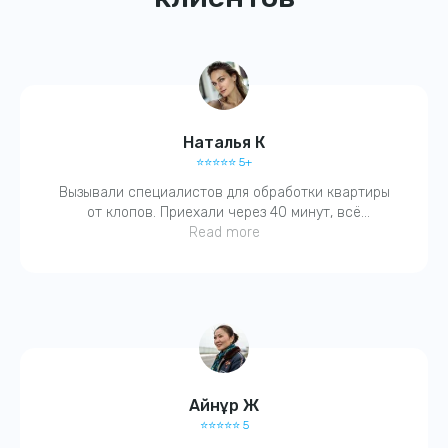
Наталья К
⭐️⭐️⭐️⭐️⭐️ 5+
Вызывали специалистов для обработки квартиры
от клопов. Приехали через 40 минут, всё
объяснили, обработали, запаха почти не было.
Read more
Получите
Через два дня — ни одного живого. Спасибо, очень
довольна!
скидку
15%
на услуги
при первом
обращении!
Айнұр Ж
⭐️⭐️⭐️⭐️⭐️ 5