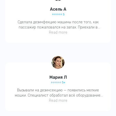
написать в WhatsApp
Асель А
⭐️⭐️⭐️⭐️⭐️ 5
График работы:
Сделала дезинфекцию машины после того, как
Ежедневно 24/7
пассажир пожаловался на запах. Приехали в
течение часа, выдали справку, всё чётко. Запах
Read more
ушёл, чувствуется чистота!
Мария Л
⭐️⭐️⭐️⭐️⭐️ 5+
Вызывали на дезинсекцию — появились мелкие
мошки. Специалист обработал всё оборудование,
вентиляцию. На следующий день — чисто. Спасибо,
Read more
быстро и без паники.