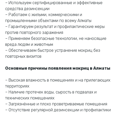
– Используем сертифицированные и эффективные
средства дезинсекции
– Работаем с жилыми, коммерческими и
промышленными объектами по всему Алматы
– Гарантируем результат и профилактические меры
Дезинфекция
против повторного заражения
в Алматы
– Применяем безопасные технологии, не наносящие
вреда людям и животным
– Обеспечиваем быстрое устранение мокриц без
Закажите
дезинфекцию прямо
повторных визитов
сейчас
— выезд
специалиста,
Основные причины появления мокриц в Алматы
консультация и полная
обработка с гарантией
результата.
– Высокая влажность в помещениях и на прилегающих
территориях
– Наличие протечек воды, сырость в подвалах и
технических помещениях
Свяжитесь с нами по телефону или в WhatsApp
– Загрязнённые и плохо проветриваемые помещения
– Отсутствие регулярной дезинсекции и профилактики
+7 (707) 143 43 43
WhatsApp