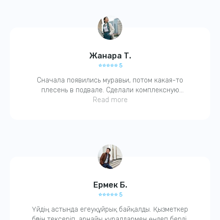
Жанара Т.
⭐️⭐️⭐️⭐️⭐️ 5
Сначала появились муравьи, потом какая-то
плесень в подвале. Сделали комплексную
обработку. Через пару дней — всё исчезло! Очень
Read more
благодарна, ещё и гарантию дали.
Ермек Б.
⭐️⭐️⭐️⭐️⭐️ 5
Үйдің астында егеуқұйрық байқалды. Қызметкер
бәрін тексеріп, арнайы құралдармен өңдеп берді.