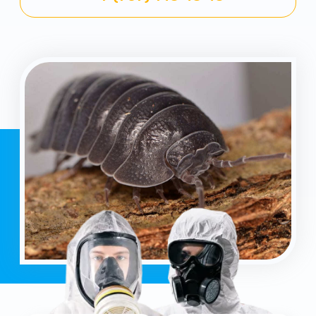
Уничтожение
Работаем 24/7
всех вредителей
результат за 1 день
Гарантия
Опыт работы
от 3 месяцев
более 15 лет